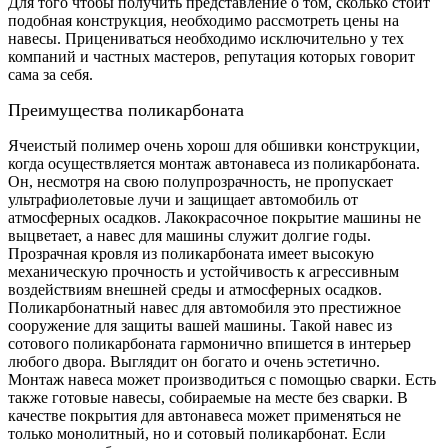
Для того чтобы получить представление о том, сколько стоит
подобная конструкция, необходимо рассмотреть цены на
навесы. Прицениваться необходимо исключительно у тех
компаний и частных мастеров, репутация которых говорит
сама за себя.
Преимущества поликарбоната
Ячеистый полимер очень хорош для обшивки конструкции,
когда осуществляется монтаж автонавеса из поликарбоната.
Он, несмотря на свою полупрозрачность, не пропускает
ультрафиолетовые лучи и защищает автомобиль от
атмосферных осадков. Лакокрасочное покрытие машины не
выцветает, а навес для машины служит долгие годы.
Прозрачная кровля из поликарбоната имеет высокую
механическую прочность и устойчивость к агрессивным
воздействиям внешней среды и атмосферных осадков.
Поликарбонатный навес для автомобиля это престижное
сооружение для защиты вашей машины. Такой навес из
сотового поликарбоната гармонично впишется в интерьер
любого двора. Выглядит он богато и очень эстетично.
Монтаж навеса может производиться с помощью сварки. Есть
также готовые навесы, собираемые на месте без сварки. В
качестве покрытия для автонавеса может применяться не
только монолитный, но и сотовый поликарбонат. Если